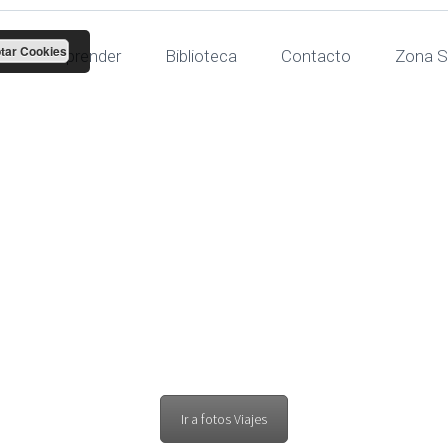
tar Cookies
Para aprender
Biblioteca
Contacto
Zona S
derativo de p
2019
Ir a fotos Viajes