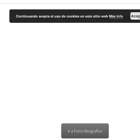
Acep
Continuando acepta el uso de cookies en este sitio web
Más Info
Inicio
Noticias
Quienes Somos
Examen fe
Ir a fotos Biografías