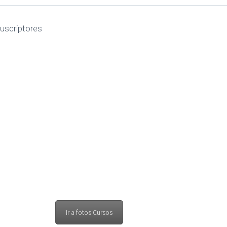
uscriptores
rofesorado
Ir a fotos Cursos