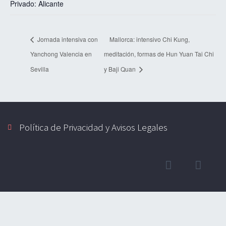
Privado: Alicante
Jornada intensiva con
Mallorca: intensivo Chi Kung,
Yanchong Valencia en
meditación, formas de Hun Yuan Tai Chi
Sevilla
y Baji Quan
Política de Privacidad y Avisos Legales