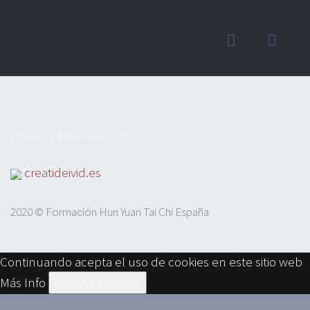
Diseño y Desarrollo Web
creatideivid.es
2020 © Formación Hun Yuan Tai Chi España
Continuando acepta el uso de cookies en este sitio web
Más Info
Aceptar Cookies