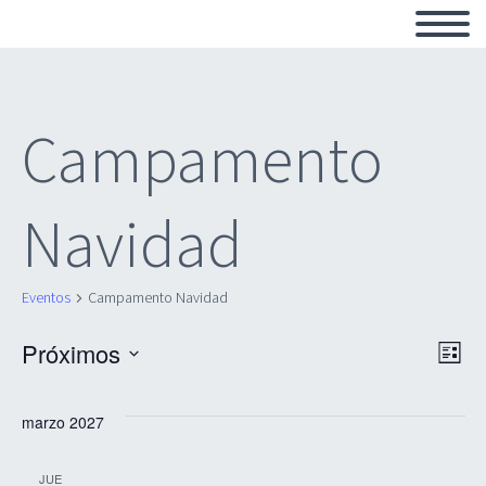
Campamento
Navidad
Eventos
Campamento Navidad
Próximos
Na
Na
Lista
Seleccionar
de
fecha.
marzo 2027
de
vi
JUE