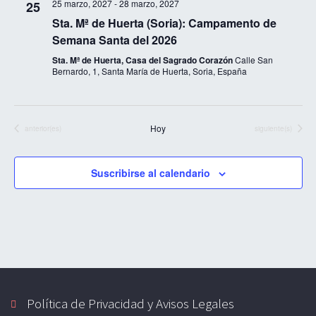
25 marzo, 2027
-
28 marzo, 2027
25
vi
de
Sta. Mª de Huerta (Soria): Campamento de
Semana Santa del 2026
Ev
Sta. Mª de Huerta, Casa del Sagrado Corazón
Calle San
Bernardo, 1, Santa María de Huerta, Soria, España
Hoy
Eventos
Eventos
anterior(es)
siguiente(s)
Suscribirse al calendario
Política de Privacidad y Avisos Legales