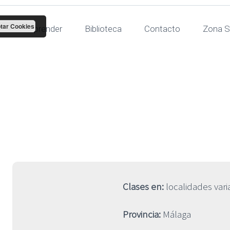
tar Cookies
Para aprender
Biblioteca
Contacto
Zona S
el Carnero Mar
Clases en:
localidades vari
Provincia:
Málaga