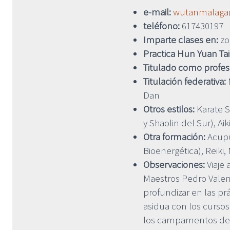
e-mail:
wutanmalaga
teléfono:
617430197
Imparte clases en:
zo
Practica Hun Yuan Tai
Titulado como profe
Titulación federativa:
M
Dan
Otros estilos:
Karate S
y Shaolin del Sur), Aik
Otra formación:
Acupu
Bioenergética), Reiki
Observaciones:
Viaje 
Maestros Pedro Valenc
profundizar en las pr
asidua con los cursos
los campamentos de 