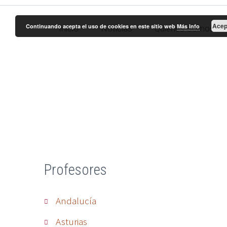
Acep
Continuando acepta el uso de cookies en este sitio web
Más Info
Inicio
Noticias
Quienes Somos
Manu
Profesores
Andalucía
Asturias