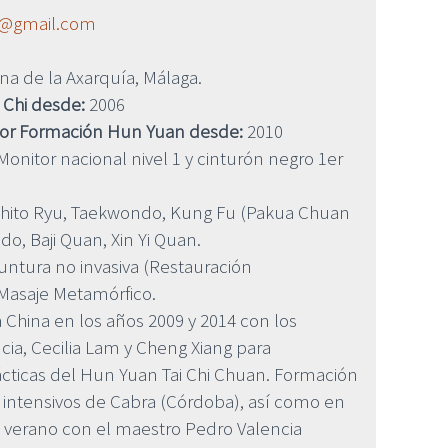
@gmail.com
na de la Axarquía, Málaga.
 Chi desde:
2006
sor Formación Hun Yuan desde:
2010
onitor nacional nivel 1 y cinturón negro 1er
hito Ryu, Taekwondo, Kung Fu (Pakua Chuan
ido, Baji Quan, Xin Yi Quan.
ntura no invasiva (Restauración
, Masaje Metamórfico.
a China en los años 2009 y 2014 con los
ia, Cecilia Lam y Cheng Xiang para
ácticas del Hun Yuan Tai Chi Chuan. Formación
 intensivos de Cabra (Córdoba), así como en
verano con el maestro Pedro Valencia