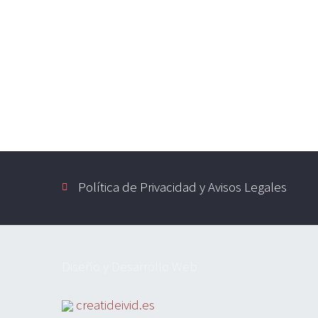
Política de Privacidad y Avisos Legales
Diseño y Desarrollo Web
creatideivid.es