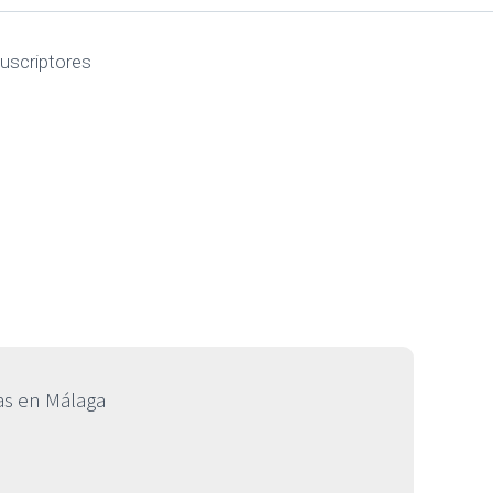
uscriptores
tínez
as en Málaga