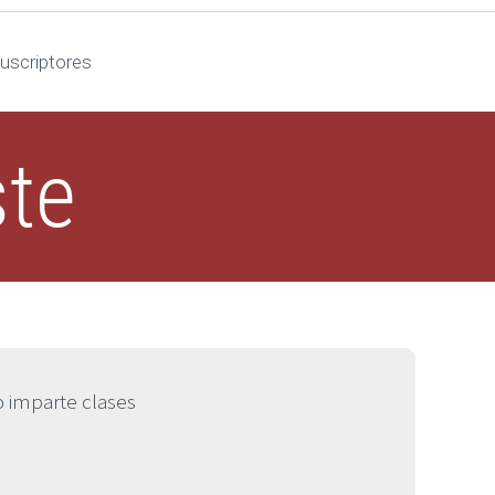
uscriptores
ste
 imparte clases