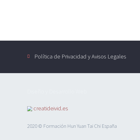
Política de Privacidad y Avisos Legales
Diseño y Desarrollo Web
creatideivid.es
2020 © Formación Hun Yuan Tai Chi España