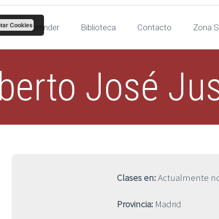
tar Cookies
Para aprender
Biblioteca
Contacto
Zona S
berto José Ju
Clases en:
Actualmente no
Provincia:
Madrid