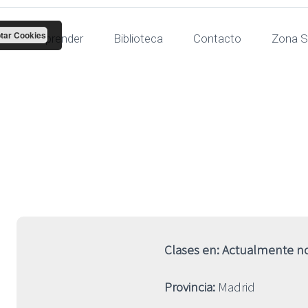
tar Cookies
Para aprender
Biblioteca
Contacto
Zona S
turo Velilla Br
Clases en: Actualmente no
Provincia:
Madrid