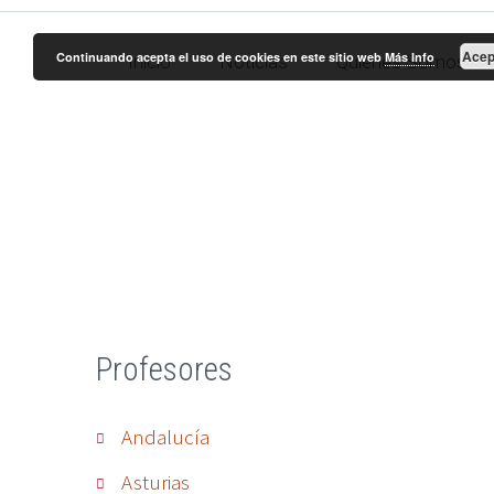
Acep
Continuando acepta el uso de cookies en este sitio web
Más Info
Inicio
Noticias
Quienes Somos
Ar
Profesores
Andalucía
Asturias