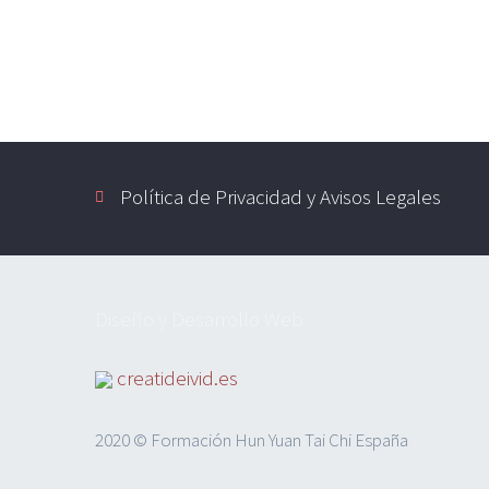
Política de Privacidad y Avisos Legales
Diseño y Desarrollo Web
creatideivid.es
2020 © Formación Hun Yuan Tai Chi España