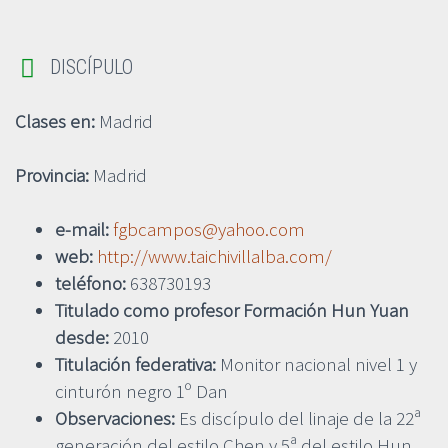


DISCÍPULO
Clases en:
Madrid
Provincia:
Madrid
e-mail:
fgbcampos@yahoo.com
web:
http://www.taichivillalba.com/
teléfono:
638730193
Titulado como profesor Formación Hun Yuan
desde:
2010
Titulación federativa:
Monitor nacional nivel 1 y
cinturón negro 1º Dan
Observaciones:
Es discípulo del linaje de la 22ª
generación del estilo Chen y 5ª del estilo Hun