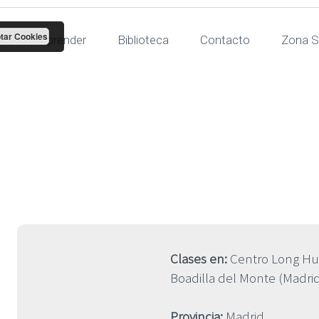
tar Cookies
Para aprender
Biblioteca
Contacto
Zona S
Iván Vélez
Clases en:
Centro Long Hu 
Boadilla del Monte (Madri
Provincia:
Madrid