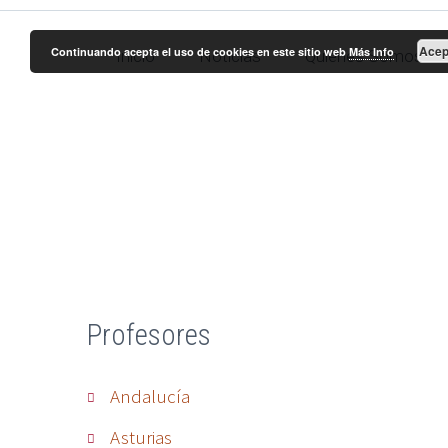
Acep
Continuando acepta el uso de cookies en este sitio web
Más Info
Inicio
Noticias
Quienes Somos
Profesores
Andalucía
Asturias