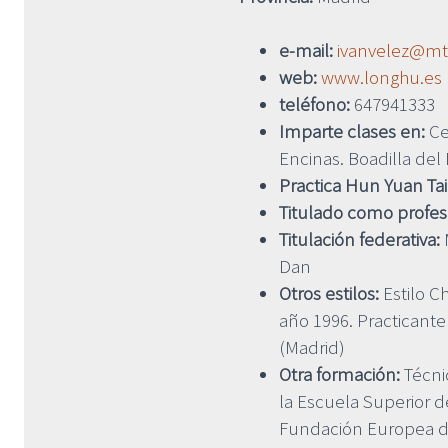
e-mail:
ivanvelez@mt
web:
www.longhu.es
teléfono:
647941333
Imparte clases en:
Ce
Encinas. Boadilla del
Practica Hun Yuan Tai
Titulado como profe
Titulación federativa:
M
Dan
Otros estilos:
Estilo C
año 1996. Practicante
(Madrid)
Otra formación:
Técni
la Escuela Superior 
Fundación Europea de