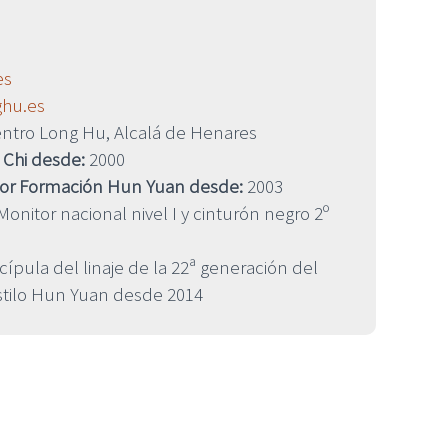
es
ghu.es
ntro Long Hu, Alcalá de Henares
 Chi desde:
2000
sor Formación Hun Yuan desde:
2003
onitor nacional nivel I y cinturón negro 2º
cípula del linaje de la 22ª generación del
estilo Hun Yuan desde 2014