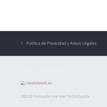
Política de Privacidad y Avisos Legales
Diseño y Desarrollo Web
creatideivid.es
2020 © Formación Hun Yuan Tai Chi España