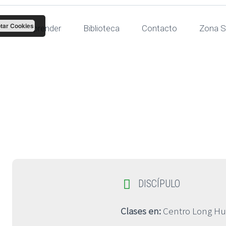
tar Cookies
Para aprender
Biblioteca
Contacto
Zona S
Laura Egea


DISCÍPULO
Clases en:
Centro Long Hu 