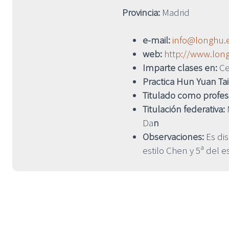
Provincia:
Madrid
e-mail:
info@longhu.
web:
http://www.lon
Imparte clases en:
Ce
Practica Hun Yuan Tai
Titulado como profe
Titulación federativa:
M
Da
n
Observaciones:
Es dis
estilo Chen y 5ª del 