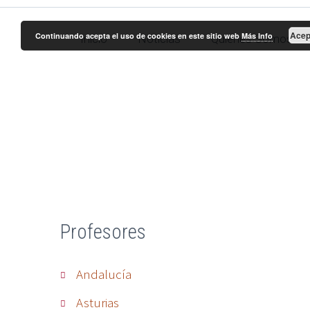
Acep
Continuando acepta el uso de cookies en este sitio web
Más Info
Inicio
Noticias
Quienes Somos
Profesores
Andalucía
Asturias