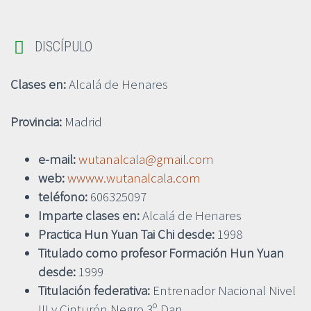


DISCÍPULO
Clases en:
Alcalá de Henares
Provincia:
Madrid
e-mail:
wutanalcala@gmail.com
web:
wwww.wutanalcala.com
teléfono:
606325097
Imparte clases en:
Alcalá de Henares
Practica Hun Yuan Tai Chi desde:
1998
Titulado como profesor Formación Hun Yuan
desde:
1999
Titulación federativa:
Entrenador Nacional Nivel
III y Cinturón Negro 3º Dan