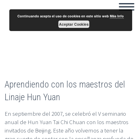
Continuando acepta el uso de cookies en este sitio web
Más Info
Aceptar Cookies
V Seminario con los maestros Chen Xiang y
Feng Xiu Qian
Aprendiendo con los maestros del
Linaje Hun Yuan
En septiembre del 2007, se celebró el V seminario
anual de Hun Yuan Tai Chi Chuan con los maestros
invitados de Beijing. Este año volvemos a tener la
gran suerte de contar con la enseñanza profunda de