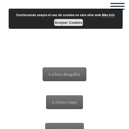
Continuando acepta el uso de cookies en este sitio web
Más Info
Aceptar Cookies
Curso FOCO de Hun Yuan Tai Chi en el Consejo
Superior de Deportes
Ir a fotos Biografías
Ir a fotos Viajes