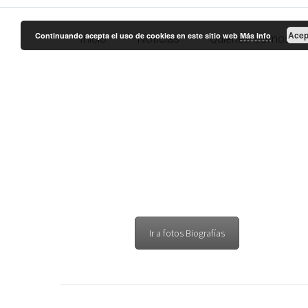
Acep
Continuando acepta el uso de cookies en este sitio web
Más Info
Inicio
Noticias
Quienes Somos
Exam
Ir a fotos Biografías