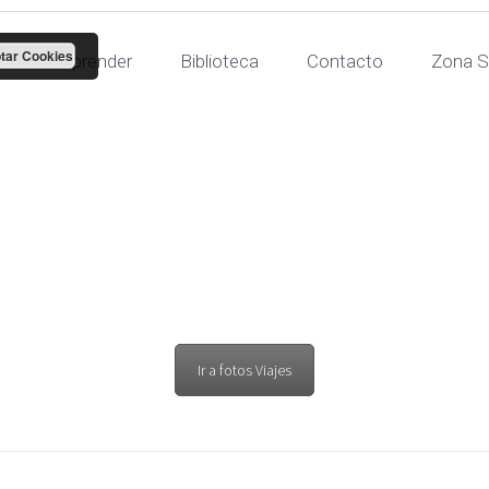
tar Cookies
Para aprender
Biblioteca
Contacto
Zona S
en federativo
Ir a fotos Viajes