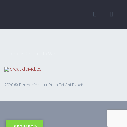
Diseño y Desarrollo Web
creatideivid.es
2020 © Formación Hun Yuan Tai Chi España
Language »