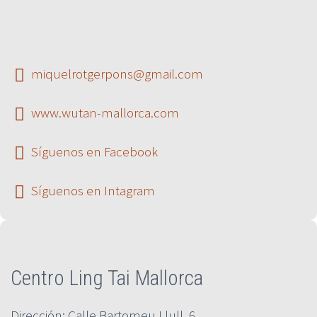
miquelrotgerpons@gmail.com


www.wutan-mallorca.com


Síguenos en Facebook


Síguenos en Intagram


Centro Ling Tai Mallorca
Dirección: Calle Bartomeu Llull, 6