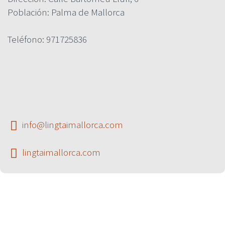
Población: Palma de Mallorca
Teléfono: 971725836
info@lingtaimallorca.com


lingtaimallorca.com

