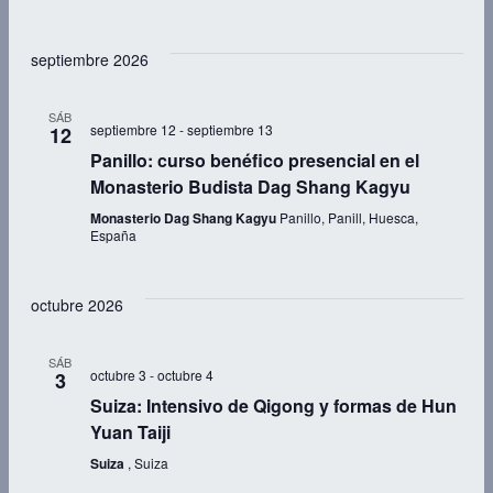
Ev
septiembre 2026
SÁB
septiembre 12
-
septiembre 13
12
Panillo: curso benéfico presencial en el
Monasterio Budista Dag Shang Kagyu
Monasterio Dag Shang Kagyu
Panillo, Panill, Huesca,
España
octubre 2026
SÁB
octubre 3
-
octubre 4
3
Suiza: Intensivo de Qigong y formas de Hun
Yuan Taiji
Suiza
, Suiza