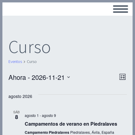
Curso
Eventos
Curso
Ahora
 - 
2026-11-21
Na
Na
Lista
Seleccionar
de
fecha.
agosto 2026
de
vis
SÁB
agosto 1
-
agosto 9
8
vis
de
Campamentos de verano en Piedralaves
Campamento Piedralaves
Piedralaves, Ávila, España