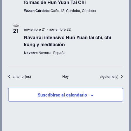
formas de Hun Yuan Tai Chi
Wutan Córdoba
Caño 12, Córdoba, Córdoba
SÁB
noviembre 21
-
noviembre 22
21
Navarra: intensivo Hun Yuan tai chi, chi
kung y meditación
Navarra
Navarra, España
Eventos
Eventos
anterior(es)
Hoy
siguiente(s)
Suscribirse al calendario