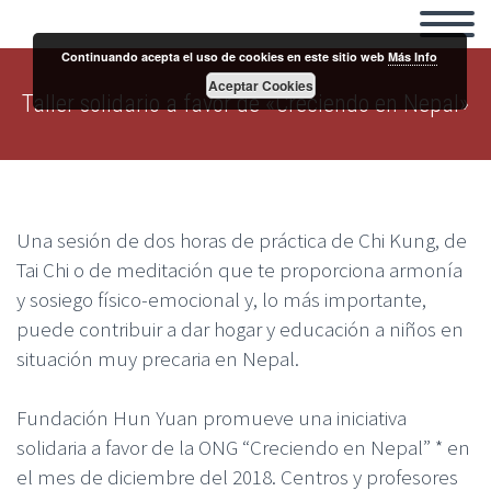
Continuando acepta el uso de cookies en este sitio web
Más Info
Aceptar Cookies
Taller solidario a favor de «Creciendo en Nepal»
Una sesión de dos horas de práctica de Chi Kung, de
Tai Chi o de meditación que te proporciona armonía
y sosiego físico-emocional y, lo más importante,
puede contribuir a dar hogar y educación a niños en
situación muy precaria en Nepal.
Fundación Hun Yuan promueve una iniciativa
solidaria a favor de la ONG “Creciendo en Nepal” * en
el mes de diciembre del 2018. Centros y profesores